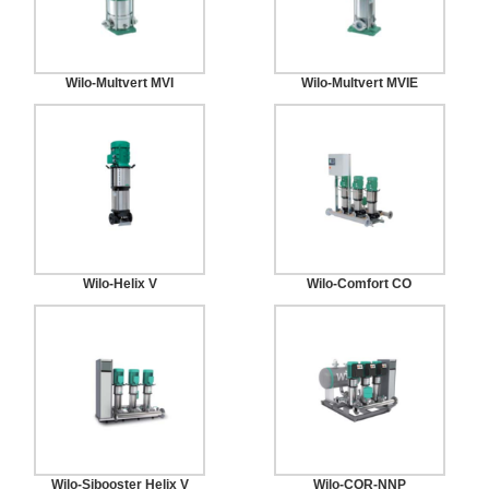
Wilo-Multvert MVI
Wilo-Multvert MVIE
Wilo-Helix V
Wilo-Comfort CO
Wilo-Sibooster Helix V
Wilo-COR-NNP