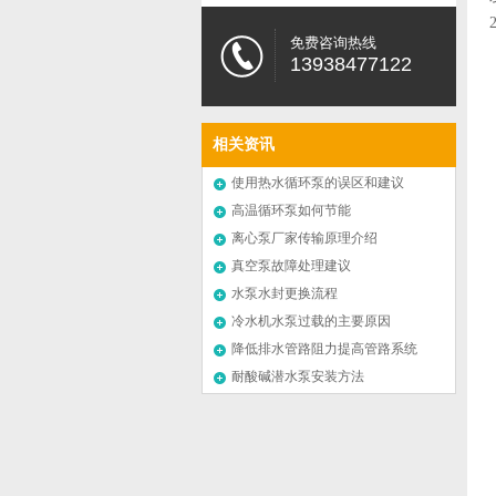
免费咨询热线
13938477122
相关资讯
使用热水循环泵的误区和建议
高温循环泵如何节能
离心泵厂家传输原理介绍
真空泵故障处理建议
水泵水封更换流程
冷水机水泵过载的主要原因
降低排水管路阻力提高管路系统
效率
耐酸碱潜水泵安装方法