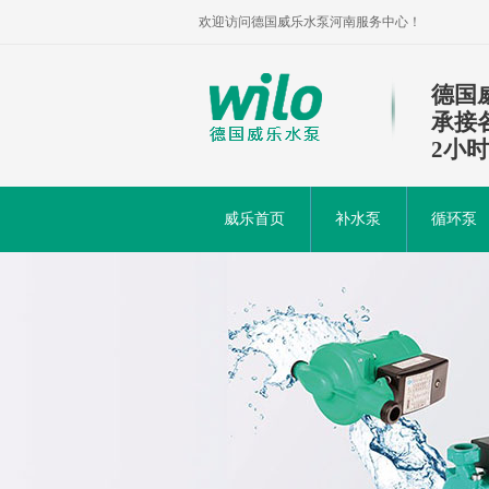
欢迎访问德国威乐水泵河南服务中心！
德国
承接
2小
威乐首页
补水泵
循环泵