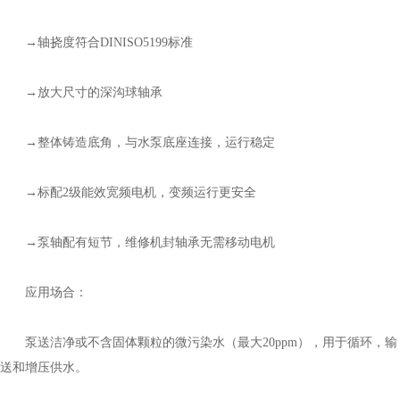
→轴挠度符合DINISO5199标准
→放大尺寸的深沟球轴承
→整体铸造底角，与水泵底座连接，运行稳定
→标配2级能效宽频电机，变频运行更安全
→泵轴配有短节，维修机封轴承无需移动电机
应用场合：
泵送洁净或不含固体颗粒的微污染水（最大20ppm），用于循环，输
送和增压供水。