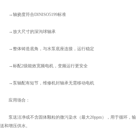
→轴挠度符合DINISO5199标准
→放大尺寸的深沟球轴承
→整体铸造底角，与水泵底座连接，运行稳定
→标配2级能效宽频电机，变频运行更安全
→泵轴配有短节，维修机封轴承无需移动电机
应用场合：
泵送洁净或不含固体颗粒的微污染水（最大20ppm），用于循环，输
送和增压供水。