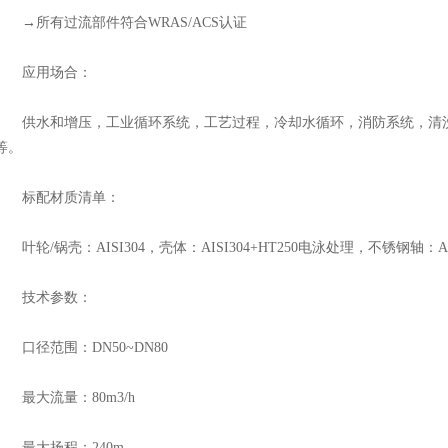
→所有过流部件符合WRAS/ACS认证
应用场合：
供水和增压，工业循环系统，工艺过程，冷却水循环，消防系统，清洗
等。
标配材质清单：
叶轮/锅壳：AISI304，壳体：AISI304+HT250电泳处理，不锈钢轴：AlS
技术参数：
口径范围：DN50~DN80
最大流量：80m3/h
最大扬程：240m