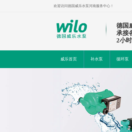
欢迎访问德国威乐水泵河南服务中心！
德国
承接
2小
威乐首页
补水泵
循环泵