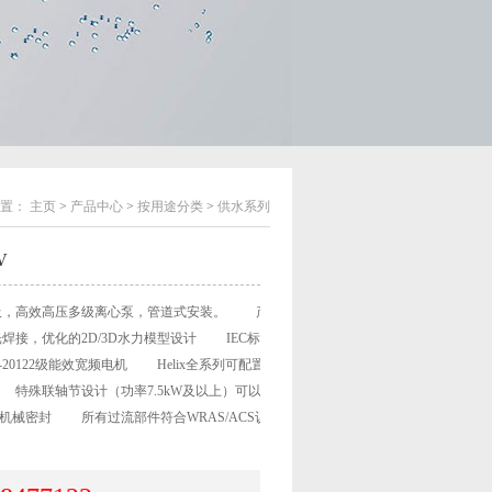
置：
主页
>
产品中心
>
按用途分类
>
供水系列
V
，高效高压多级离心泵，管道式安装。 产品
接，优化的2D/3D水力模型设计 IEC标准电
3-20122级能效宽频电机 Helix全系列可配置集装
特殊联轴节设计（功率7.5kW及以上）可以在不
机械密封 所有过流部件符合WRAS/ACS认证