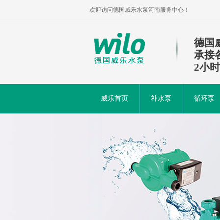
欢迎访问德国威乐水泵河南服务中心！
德国
承接
2小
威乐首页
补水泵
循环泵