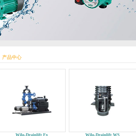
产品中心
Wilo-Drainlift Ex
Wilo-Drainlift WS