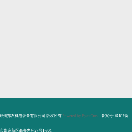
T © 郑州邦友机电设备有限公司 版权所有
Powered by EyouCms
备案号: 豫ICP备
郑东新区商务内环27号1-901